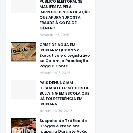
MANIFESTA PELA
IMPROCEDÊNCIA DE AÇÃO
QUE APURA SUPOSTA
FRAUDE À COTA DE
GÊNERO
fevereiro 25, 2026
CRISE DE ÁGUA EM
IPUPIARA: Quando o
Executivo e o Legislativo
se Calam, a População
Paga a Conta
novembro 15, 2025
PAIS DENUNCIAM
DESCASO E EPISÓDIOS DE
BULLYING EM ESCOLA QUE
JÁ FOI REFERÊNCIA EM
IPUPIARA
dezembro 09, 2025
Suspeito de Tráfico de
Drogas é Preso em
Ipupiara Durante Ação
da CAESA