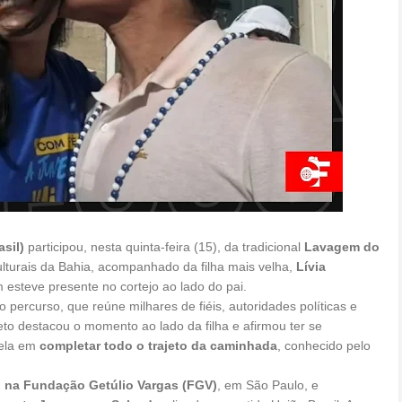
sil)
participou, nesta quinta-feira (15), da tradicional
Lavagem do
ulturais da Bahia, acompanhado da filha mais velha,
Lívia
esteve presente no cortejo ao lado do pai.
percurso, que reúne milhares de fiéis, autoridades políticas e
eto destacou o momento ao lado da filha e afirmou ter se
dela em
completar todo o trajeto da caminhada
, conhecido pelo
 na Fundação Getúlio Vargas (FGV)
, em São Paulo, e