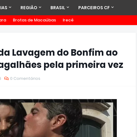
IAS
REGIÃO
BRASIL
PARCEIROS CF
ara
Brotas de Macaúbas
Irecê
 da Lavagem do Bonfim ao
Magalhães pela primeira vez
6
0 Comentários