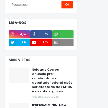
SIGA-NOS
4,5k
2k
Envie
3.1k
2.7k
e-mail
MAIS VISTAS
Soldado Correa
anuncia pré-
candidatura a
deputado federal após
ser afastado da PM-BA
e desafia o governo
dezembro 09, 2025
IPUPIARA: MINISTÉRIO
PÚBLICO ELEITORAL SE