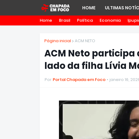
HOME
ULTIMAS NOTÍC
Home
Brasil
Política
Economia
Ipupi
Página inicial
ACM NETO
ACM Neto participa
lado da filha Lívia 
Por
Portal Chapada em Foco
janeiro 16, 202