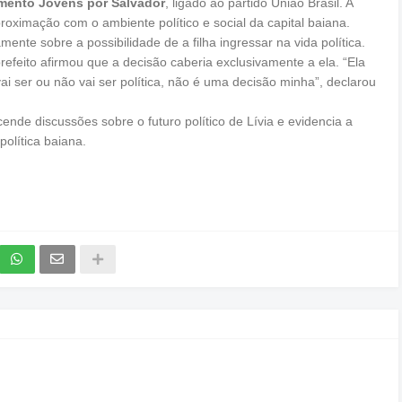
mento Jovens por Salvador
, ligado ao partido União Brasil. A
roximação com o ambiente político e social da capital baiana.
te sobre a possibilidade de a filha ingressar na vida política.
prefeito afirmou que a decisão caberia exclusivamente a ela. “Ela
 vai ser ou não vai ser política, não é uma decisão minha”, declarou
nde discussões sobre o futuro político de Lívia e evidencia a
olítica baiana.