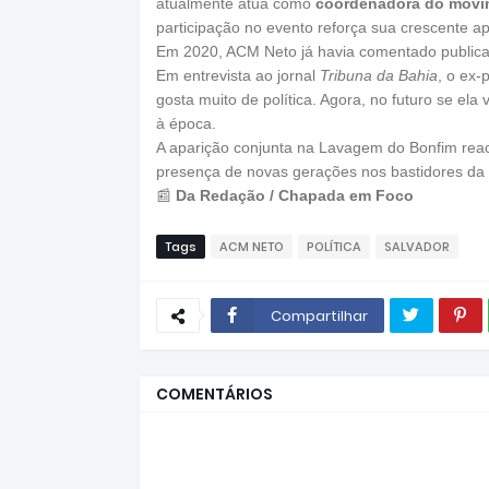
atualmente atua como
coordenadora do movi
participação no evento reforça sua crescente ap
Em 2020, ACM Neto já havia comentado publicamen
Em entrevista ao jornal
Tribuna da Bahia
, o ex-
gosta muito de política. Agora, no futuro se ela
à época.
A aparição conjunta na Lavagem do Bonfim reace
presença de novas gerações nos bastidores da p
📰
Da Redação / Chapada em Foco
Tags
ACM NETO
POLÍTICA
SALVADOR
Compartilhar
COMENTÁRIOS