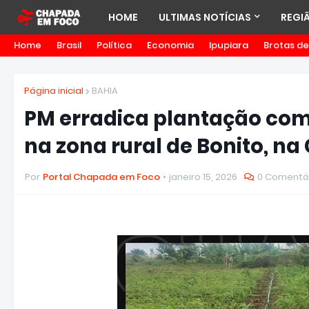
HOME
ULTIMAS NOTÍCIAS
REGI
Home
Brasil
Política
Economia
Ipupiara
Brotas d
Página inicial
BAHIA
PM erradica plantação com
na zona rural de Bonito, 
Por
Portal Chapada em Foco
janeiro 15, 2026
0 Comentá