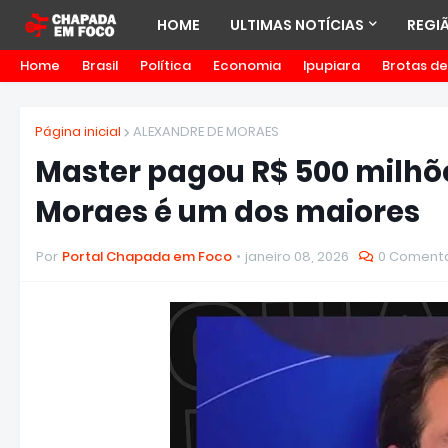
HOME
ULTIMAS NOTÍCIAS
REGI
Home
Brasil
Política
Economia
Ipupiara
Brotas d
Página inicial
ALEXANDRE DE MORAES
Master pagou R$ 500 milhõ
Moraes é um dos maiores
Por
Portal Chapada em Foco
janeiro 08, 2026
0 Comentá