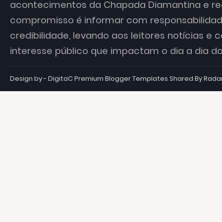
acontecimentos da Chapada Diamantina e re
compromisso é informar com responsabilidade
credibilidade, levando aos leitores notícias e
interesse público que impactam o dia a dia 
Design by - DigitaC
Premium Blogger Templates
Shared By
Rada