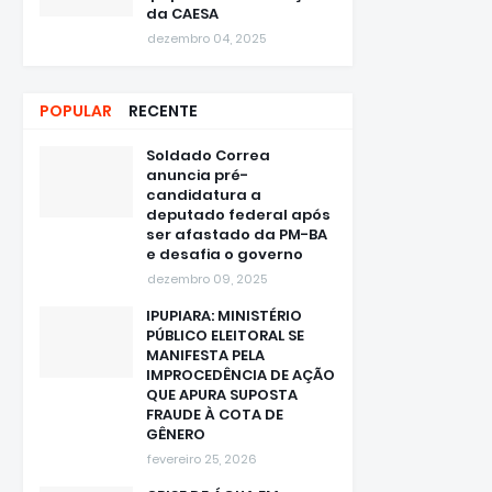
dezembro 04, 2025
POPULAR
RECENTE
Soldado Correa
anuncia pré-
candidatura a
deputado federal após
ser afastado da PM-BA
e desafia o governo
dezembro 09, 2025
IPUPIARA: MINISTÉRIO
PÚBLICO ELEITORAL SE
MANIFESTA PELA
IMPROCEDÊNCIA DE AÇÃO
QUE APURA SUPOSTA
FRAUDE À COTA DE
GÊNERO
fevereiro 25, 2026
CRISE DE ÁGUA EM
IPUPIARA: Quando o