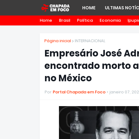
HOME
ULTIMAS NOTÍC
Home
Brasil
Política
Economia
Ipupi
Página inicial
INTERNACIONAL
Empresário José Adr
encontrado morto a
no México
Por
Portal Chapada em Foco
janeiro 07, 20