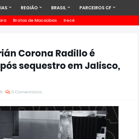
IAS
REGIÃO
BRASIL
PARCEIROS CF
ara
Brotas de Macaúbas
Irecê
ián Corona Radillo é
pós sequestro em Jalisco,
26
0 Comentários