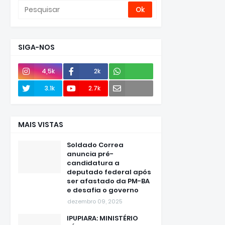
SIGA-NOS
4,5k
2k
Envie
3.1k
2.7k
e-mail
MAIS VISTAS
Soldado Correa
anuncia pré-
candidatura a
deputado federal após
ser afastado da PM-BA
e desafia o governo
dezembro 09, 2025
IPUPIARA: MINISTÉRIO
PÚBLICO ELEITORAL SE