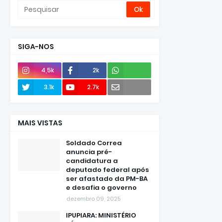
SIGA-NOS
4,5k
2k
Envie
3.1k
2.7k
e-mail
MAIS VISTAS
Soldado Correa
anuncia pré-
candidatura a
deputado federal após
ser afastado da PM-BA
e desafia o governo
dezembro 09, 2025
IPUPIARA: MINISTÉRIO