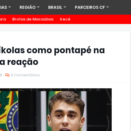
IAS
REGIÃO
BRASIL
PARCEIROS CF
ara
Brotas de Macaúbas
Irecê
Nikolas como pontapé na
a reação
26
0 Comentários