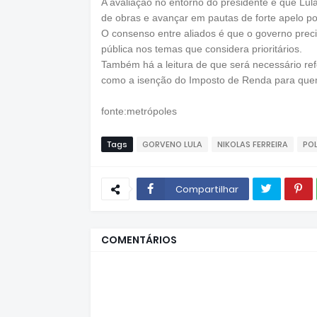
A avaliação no entorno do presidente é que Lula
de obras e avançar em pautas de forte apelo po
O consenso entre aliados é que o governo prec
pública nos temas que considera prioritários.
Também há a leitura de que será necessário ref
como a isenção do Imposto de Renda para quem
fonte:metrópoles
Tags
GORVENO LULA
NIKOLAS FERREIRA
POL
Compartilhar
COMENTÁRIOS