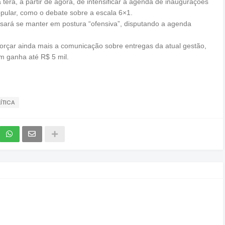
 terá, a partir de agora, de intensificar a agenda de inaugurações
pular, como o debate sobre a escala 6×1.
isará se manter em postura “ofensiva”, disputando a agenda
orçar ainda mais a comunicação sobre entregas da atual gestão,
 ganha até R$ 5 mil.
ÍTICA