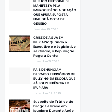
PÚBLICO ELEITORAL SE
MANIFESTA PELA
IMPROCEDÊNCIA DE AÇÃO
QUE APURA SUPOSTA
FRAUDE À COTA DE
GÊNERO
fevereiro 25, 2026
CRISE DE ÁGUA EM
IPUPIARA: Quando o
Executivo e o Legislativo
se Calam, a População
Paga a Conta
novembro 15, 2025
PAIS DENUNCIAM
DESCASO E EPISÓDIOS DE
BULLYING EM ESCOLA QUE
JÁ FOI REFERÊNCIA EM
IPUPIARA
dezembro 09, 2025
Suspeito de Tráfico de
Drogas é Preso em
Ipupiara Durante Ação