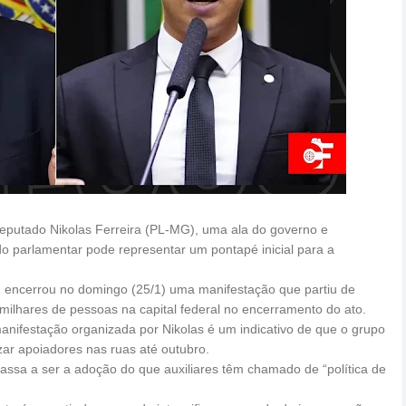
eputado Nikolas Ferreira (PL-MG), uma ala do governo e
o parlamentar pode representar um pontapé inicial para a
, encerrou no domingo (25/1) uma manifestação que partiu de
 milhares de pessoas na capital federal no encerramento do ato.
nifestação organizada por Nikolas é um indicativo de que o grupo
ar apoiadores nas ruas até outubro.
passa a ser a adoção do que auxiliares têm chamado de “política de