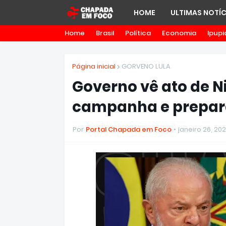
HOME
ULTIMAS NOTÍC
Home
Brasil
Política
Economia
Ipupi
Página inicial
GORVENO LULA
Governo vê ato de 
campanha e prepar
Por
Portal Chapada em Foco
janeiro 26, 20