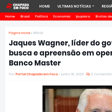
HOME
ULTIMAS NOTÍCIAS
REGI
Home
Brasil
Política
Economia
Ipupiara
Brotas d
Página inicial
BRASIL
Jaques Wagner, líder do go
busca e apreensão em oper
Banco Master
Por
Portal Chapada em Foco
junho 18, 2026
0 Comentári