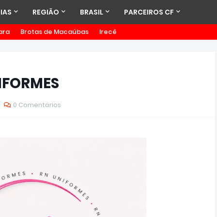
IAS
REGIÃO
BRASIL
PARCEIROS CF
ara
Brotas de Macaúbas
Irecê
NIFORMES
0 Comentários