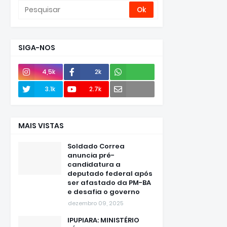
SIGA-NOS
4,5k
2k
Envie
3.1k
2.7k
e-mail
MAIS VISTAS
Soldado Correa
anuncia pré-
candidatura a
deputado federal após
ser afastado da PM-BA
e desafia o governo
dezembro 09, 2025
IPUPIARA: MINISTÉRIO