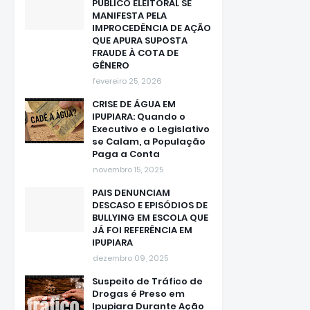
PÚBLICO ELEITORAL SE
MANIFESTA PELA
IMPROCEDÊNCIA DE AÇÃO
QUE APURA SUPOSTA
FRAUDE À COTA DE
GÊNERO
fevereiro 25, 2026
CRISE DE ÁGUA EM
IPUPIARA: Quando o
Executivo e o Legislativo
se Calam, a População
Paga a Conta
novembro 15, 2025
PAIS DENUNCIAM
DESCASO E EPISÓDIOS DE
BULLYING EM ESCOLA QUE
JÁ FOI REFERÊNCIA EM
IPUPIARA
dezembro 09, 2025
Suspeito de Tráfico de
Drogas é Preso em
Ipupiara Durante Ação