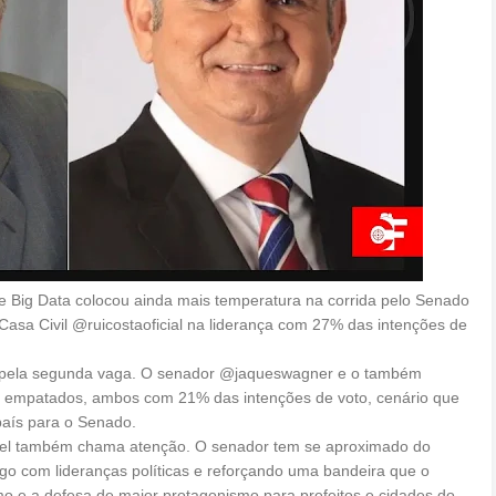
me Big Data colocou ainda mais temperatura na corrida pelo Senado
Casa Civil @ruicostaoficial na liderança com 27% das intenções de
ga pela segunda vaga. O senador @jaqueswagner e o também
 empatados, ambos com 21% das intenções de voto, cenário que
país para o Senado.
onel também chama atenção. O senador tem se aproximado do
go com lideranças políticas e reforçando uma bandeira que o
o e a defesa de maior protagonismo para prefeitos e cidades do