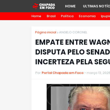
HOME
ULTIMAS NOTÍC
Home
Brasil
Política
Economia
Ipupi
Página inicial
ANGELO CORONEL
EMPATE ENTRE WAGN
DISPUTA PELO SENAD
INCERTEZA PELA SE
Por
Portal Chapada em Foco
março 13, 202