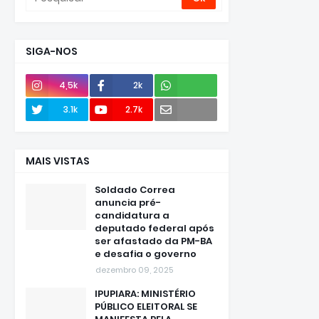
SIGA-NOS
4,5k
2k
Envie
3.1k
2.7k
e-mail
MAIS VISTAS
Soldado Correa
anuncia pré-
candidatura a
deputado federal após
ser afastado da PM-BA
e desafia o governo
dezembro 09, 2025
IPUPIARA: MINISTÉRIO
PÚBLICO ELEITORAL SE