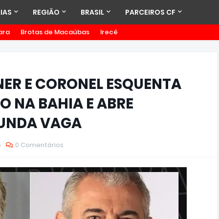
IAS
REGIÃO
BRASIL
PARCEIROS CF
ara
Brotas de Macaúbas
Irecê
ER E CORONEL ESQUENTA
O NA BAHIA E ABRE
GUNDA VAGA
6
0 Comentários