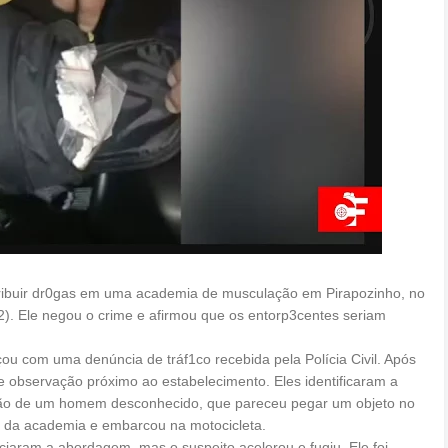
tribuir dr0gas em uma academia de musculação em Pirapozinho, no
3/2). Ele negou o crime e afirmou que os entorp3centes seriam
u com uma denúncia de tráf1co recebida pela Polícia Civil. Após
 observação próximo ao estabelecimento. Eles identificaram a
ção de um homem desconhecido, que pareceu pegar um objeto no
u da academia e embarcou na motocicleta.
iciaram a abordagem, mas o suspeito acelerou e fugiu. Ele foi