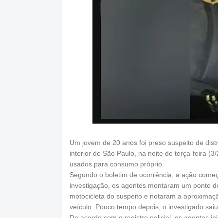
Um jovem de 20 anos foi preso suspeito de dis
interior de São Paulo, na noite de terça-feira (
usados para consumo próprio.
Segundo o boletim de ocorrência, a ação começo
investigação, os agentes montaram um ponto de
motocicleta do suspeito e notaram a aproxima
veículo. Pouco tempo depois, o investigado sai
De acordo com o registro policial, os agentes in