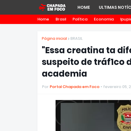
HOME
ULTIMAS NOTÍC
Home
Brasil
Política
Economia
Ipupi
Página inicial
BRASIL
"Essa creatina ta di
suspeito de tráf1co
academia
Por
Portal Chapada em Foco
fevereiro 05, 