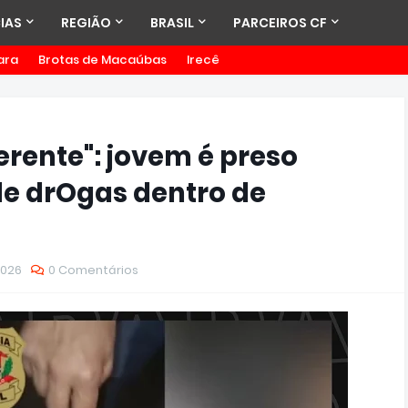
IAS
REGIÃO
BRASIL
PARCEIROS CF
ara
Brotas de Macaúbas
Irecê
ferente": jovem é preso
 de drOgas dentro de
2026
0 Comentários