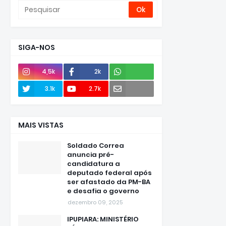
SIGA-NOS
4,5k
2k
Envie
3.1k
2.7k
e-mail
MAIS VISTAS
Soldado Correa
anuncia pré-
candidatura a
deputado federal após
ser afastado da PM-BA
e desafia o governo
dezembro 09, 2025
IPUPIARA: MINISTÉRIO