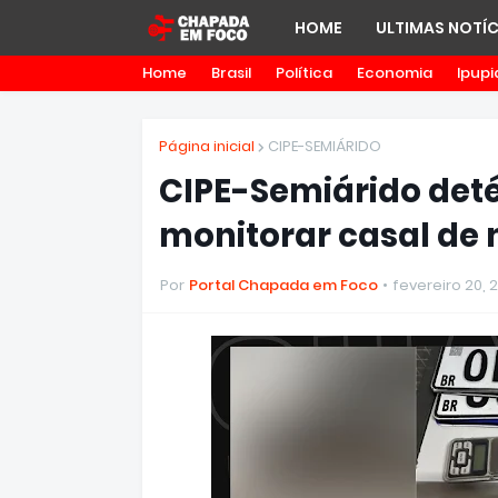
HOME
ULTIMAS NOTÍC
Home
Brasil
Política
Economia
Ipupi
Página inicial
CIPE-SEMIÁRIDO
CIPE-Semiárido det
monitorar casal de 
Por
Portal Chapada em Foco
fevereiro 20, 