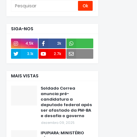
SIGA-NOS
4,5k
2k
Envie
3.1k
2.7k
e-mail
MAIS VISTAS
Soldado Correa
anuncia pré-
candidatura a
deputado federal após
ser afastado da PM-BA
e desafia o governo
dezembro 09, 2025
IPUPIARA: MINISTÉRIO