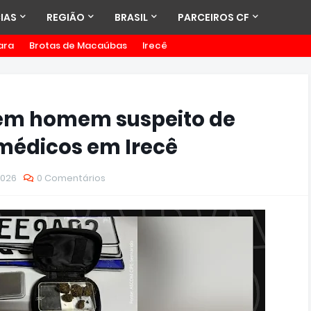
IAS
REGIÃO
BRASIL
PARCEIROS CF
ara
Brotas de Macaúbas
Irecê
ém homem suspeito de
médicos em Irecê
2026
0 Comentários