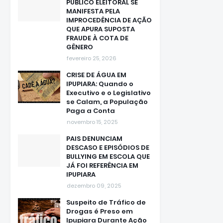
PÚBLICO ELEITORAL SE
MANIFESTA PELA
IMPROCEDÊNCIA DE AÇÃO
QUE APURA SUPOSTA
FRAUDE À COTA DE
GÊNERO
fevereiro 25, 2026
CRISE DE ÁGUA EM
IPUPIARA: Quando o
Executivo e o Legislativo
se Calam, a População
Paga a Conta
novembro 15, 2025
PAIS DENUNCIAM
DESCASO E EPISÓDIOS DE
BULLYING EM ESCOLA QUE
JÁ FOI REFERÊNCIA EM
IPUPIARA
dezembro 09, 2025
Suspeito de Tráfico de
Drogas é Preso em
Ipupiara Durante Ação