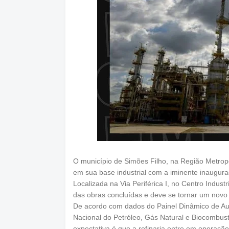
O município de Simões Filho, na Região Metropo
em sua base industrial com a iminente inaugura
Localizada na Via Periférica I, no Centro Indus
das obras concluídas e deve se tornar um novo p
De acordo com dados do Painel Dinâmico de Aut
Nacional do Petróleo, Gás Natural e Biocombustív
expectativa é que a refinaria entre em operação