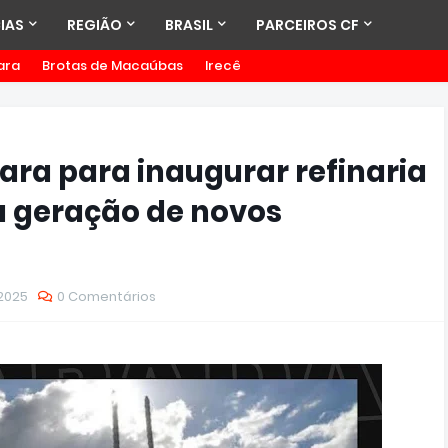
IAS
REGIÃO
BRASIL
PARCEIROS CF
ara
Brotas de Macaúbas
Irecê
ara para inaugurar refinaria
ta geração de novos
2025
0 Comentários