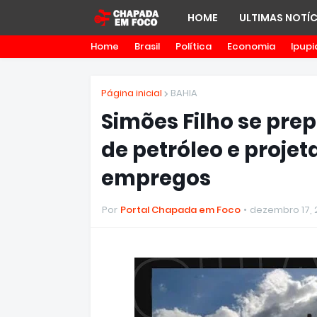
HOME
ULTIMAS NOTÍC
Home
Brasil
Política
Economia
Ipupi
Página inicial
BAHIA
Simões Filho se prep
de petróleo e proje
empregos
Por
Portal Chapada em Foco
dezembro 17, 