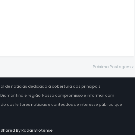
Próxima Postagem
l de notícias dedicado à cobertura dos principais
iamantina e região. Nosso compromisso é informar com
ndo aos leitores notícias e conteúdos de interesse público que
Shared By
Radar Brotense