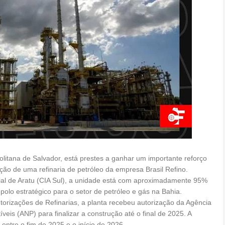
litana de Salvador, está prestes a ganhar um importante reforço
ção de uma refinaria de petróleo da empresa Brasil Refino.
trial de Aratu (CIA Sul), a unidade está com aproximadamente 95%
olo estratégico para o setor de petróleo e gás na Bahia.
orizações de Refinarias, a planta recebeu autorização da Agência
eis (ANP) para finalizar a construção até o final de 2025. A
 entre o fim de 2025 e o início de 2026.