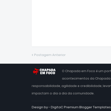
Postagem Anterior
O Chapada em Foco é um porta
acontecimentos da Chapada D
responsabilidade, agilidade e credibilidade, leva
impactam o dia a dia da comunidade.
Design by - DigitaC
Premium Blogger Templates