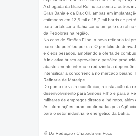
A chegada da Brasil Refino se soma a outros inv
Gran Bahia e da Dax Oil, ambas em implantaçã
estimadas em 13,5 mil e 15,7 mil barris de pet
para fortalecer a Bahia como um polo de refino 
da Petrobras na região.
No caso de Simões Filho, a nova refinaria foi 
barris de petróleo por dia. O portfólio de derivad
e óleos pesados, ampliando a oferta de combus
A iniciativa busca aproveitar o petróleo produzi
abastecimento interno e reduzindo a dependênc
intensificar a concorrência no mercado baiano, 
Refinaria de Mataripe.
Do ponto de vista econômico, a instalação da re
desenvolvimento para Simões Filho e para a Reg
milhares de empregos diretos e indiretos, além d
As informações foram confirmadas pela Agênci
para o setor industrial e energético da Bahia.
📰 Da Redação / Chapada em Foco