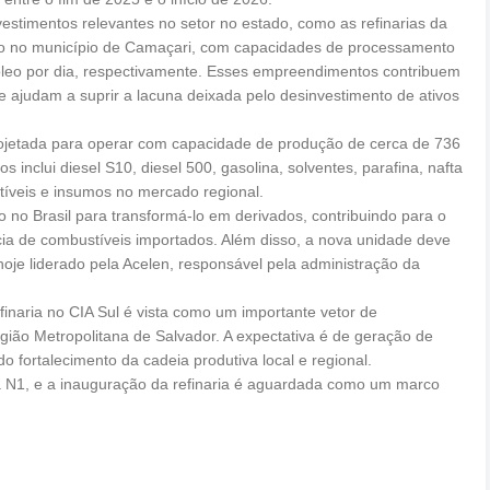
estimentos relevantes no setor no estado, como as refinarias da
o no município de Camaçari, com capacidades de processamento
róleo por dia, respectivamente. Esses empreendimentos contribuem
e ajudam a suprir a lacuna deixada pelo desinvestimento de ativos
projetada para operar com capacidade de produção de cerca de 736
os inclui diesel S10, diesel 500, gasolina, solventes, parafina, nafta
tíveis e insumos no mercado regional.
do no Brasil para transformá-lo em derivados, contribuindo para o
ia de combustíveis importados. Além disso, a nova unidade deve
hoje liderado pela Acelen, responsável pela administração da
finaria no CIA Sul é vista como um importante vetor de
ião Metropolitana de Salvador. A expectativa é de geração de
o fortalecimento da cadeia produtiva local e regional.
a N1, e a inauguração da refinaria é aguardada como um marco