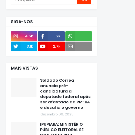
SIGA-NOS
4,5k
2k
Envie
3.1k
2.7k
e-mail
MAIS VISTAS
Soldado Correa
anuncia pré-
candidatura a
deputado federal após
ser afastado da PM-BA
e desafia o governo
dezembro 09, 2025
IPUPIARA: MINISTÉRIO
PÚBLICO ELEITORAL SE