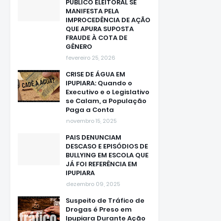
PÚBLICO ELEITORAL SE
MANIFESTA PELA
IMPROCEDÊNCIA DE AÇÃO
QUE APURA SUPOSTA
FRAUDE À COTA DE
GÊNERO
fevereiro 25, 2026
CRISE DE ÁGUA EM
IPUPIARA: Quando o
Executivo e o Legislativo
se Calam, a População
Paga a Conta
novembro 15, 2025
PAIS DENUNCIAM
DESCASO E EPISÓDIOS DE
BULLYING EM ESCOLA QUE
JÁ FOI REFERÊNCIA EM
IPUPIARA
dezembro 09, 2025
Suspeito de Tráfico de
Drogas é Preso em
Ipupiara Durante Ação