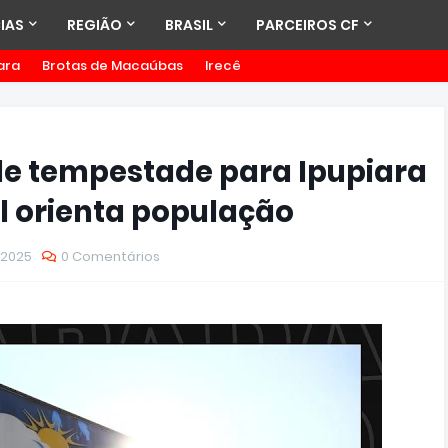
IAS
REGIÃO
BRASIL
PARCEIROS CF
ara
Brotas de Macaúbas
Irecê
de tempestade para Ipupiara
il orienta população
 2025
0 Comentários