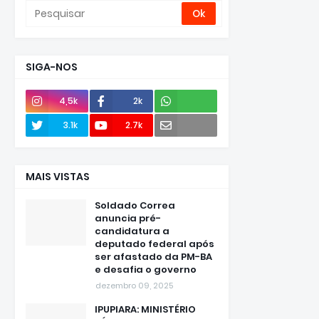
SIGA-NOS
4,5k
2k
Envie
3.1k
2.7k
e-mail
MAIS VISTAS
Soldado Correa
anuncia pré-
candidatura a
deputado federal após
ser afastado da PM-BA
e desafia o governo
dezembro 09, 2025
IPUPIARA: MINISTÉRIO