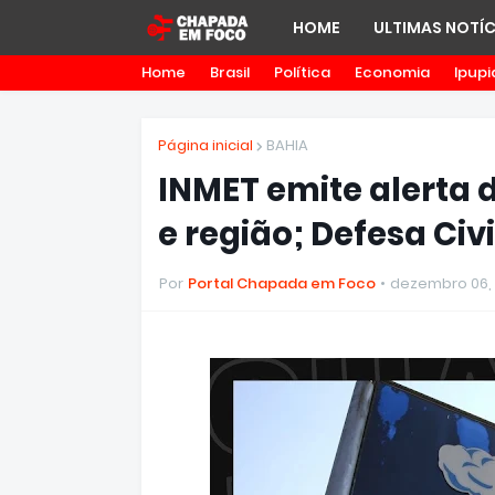
HOME
ULTIMAS NOTÍC
Home
Brasil
Política
Economia
Ipupi
Página inicial
BAHIA
INMET emite alerta 
e região; Defesa Civ
Por
Portal Chapada em Foco
dezembro 06,