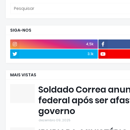
SIGA-NOS
4,5k
3.1k
MAIS VISTAS
Soldado Correa anun
federal após ser afa
governo
dezembro 09, 2025