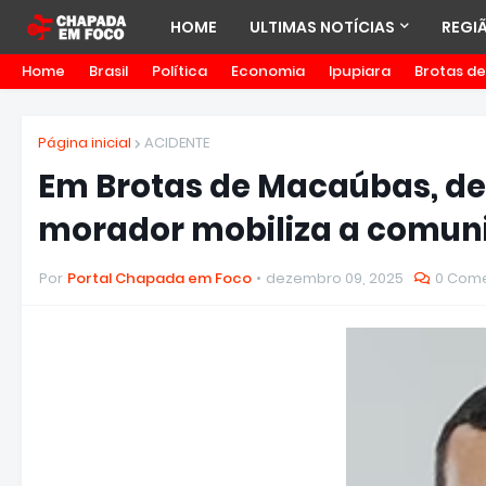
HOME
ULTIMAS NOTÍCIAS
REGI
Home
Brasil
Política
Economia
Ipupiara
Brotas d
Página inicial
ACIDENTE
Em Brotas de Macaúbas, de
morador mobiliza a comun
Por
Portal Chapada em Foco
dezembro 09, 2025
0 Come