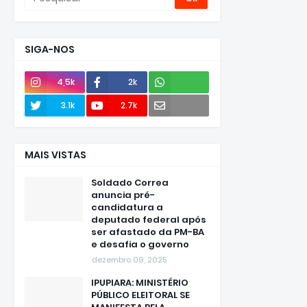
SIGA-NOS
4,5k
2k
Envie
3.1k
2.7k
e-mail
MAIS VISTAS
Soldado Correa
anuncia pré-
candidatura a
deputado federal após
ser afastado da PM-BA
e desafia o governo
dezembro 09, 2025
IPUPIARA: MINISTÉRIO