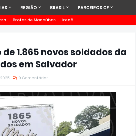
IAS
REGIÃO
BRASIL
PARCEIROS CF
ara
Brotas de Macaúbas
Irecê
 de 1.865 novos soldados da
mados em Salvador
 2025
0 Comentários