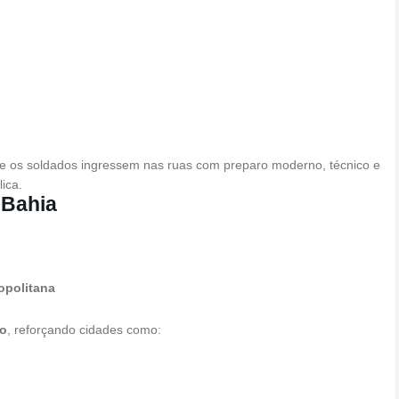
que os soldados ingressem nas ruas com preparo moderno, técnico e
ica.
 Bahia
opolitana
do
, reforçando cidades como: