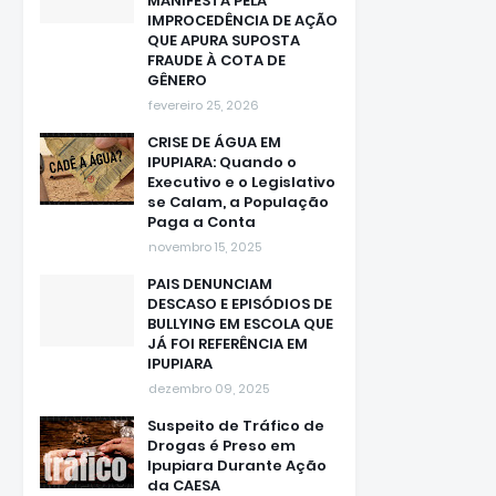
PÚBLICO ELEITORAL SE
MANIFESTA PELA
IMPROCEDÊNCIA DE AÇÃO
QUE APURA SUPOSTA
FRAUDE À COTA DE
GÊNERO
fevereiro 25, 2026
CRISE DE ÁGUA EM
IPUPIARA: Quando o
Executivo e o Legislativo
se Calam, a População
Paga a Conta
novembro 15, 2025
PAIS DENUNCIAM
DESCASO E EPISÓDIOS DE
BULLYING EM ESCOLA QUE
JÁ FOI REFERÊNCIA EM
IPUPIARA
dezembro 09, 2025
Suspeito de Tráfico de
Drogas é Preso em
Ipupiara Durante Ação