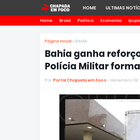
HOME
ULTIMAS NOTÍC
Home
Brasil
Política
Economia
Ipupi
Página inicial
BAHIA
Bahia ganha reforço
Polícia Militar for
Por
Portal Chapada em Foco
dezembro 09,