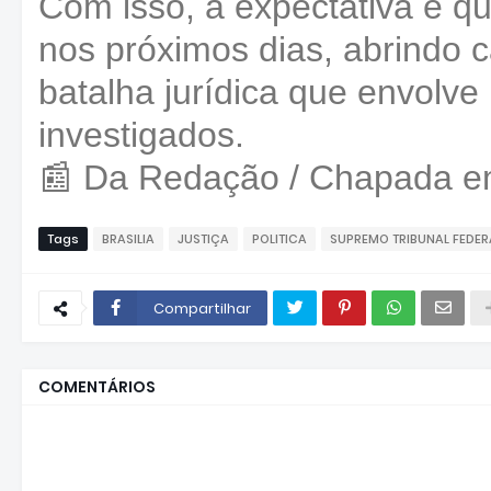
Com isso, a expectativa é q
nos próximos dias, abrindo 
batalha jurídica que envolv
investigados.
📰 Da Redação / Chapada 
Tags
BRASILIA
JUSTIÇA
POLITICA
SUPREMO TRIBUNAL FEDERA
Compartilhar
COMENTÁRIOS