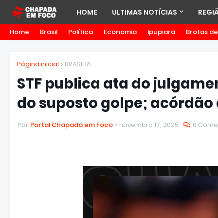
HOME
ULTIMAS NOTÍCIAS
REGI
Home
Brasil
Política
Economia
Ipupiara
Brotas d
Página inicial
BRASILIA
STF publica ata do julgame
do suposto golpe; acórdão 
Por
Portal Chapada em Foco
novembro 17, 2025
0 Come