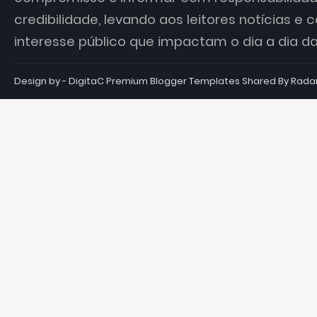
credibilidade, levando aos leitores notícias e
interesse público que impactam o dia a dia 
Design by - DigitaC
Premium Blogger Templates
Shared By
Rada