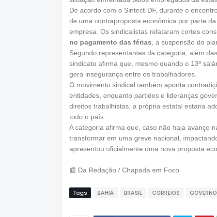
De acordo com o Sintect-DF, durante o encontro
de uma contraproposta econômica por parte da 
empresa. Os sindicalistas relataram cortes con
no pagamento das férias
, a suspensão do pl
Segundo representantes da categoria, além das
sindicato afirma que, mesmo quando o 13º salári
gera insegurança entre os trabalhadores.
O movimento sindical também aponta contradiçã
entidades, enquanto partidos e lideranças gove
direitos trabalhistas, a própria estatal estari
todo o país.
A categoria afirma que, caso não haja avanço n
transformar em uma greve nacional, impactando 
apresentou oficialmente uma nova proposta eco
📰 Da Redação / Chapada em Foco
Tags
BAHIA
BRASIL
CORREIOS
GOVERNO