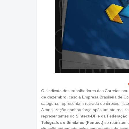
O sindicato dos trabalhadores dos Correios anun
de dezembro
, caso a Empresa Brasileira de C
categoria, representam retirada de direitos histó
A mobilização ganhou força após um ato realizad
representantes do
Sintect-DF
e da
Federação 
Telégrafos e Similares (Fentect)
se reuniram 
situação enfrentada pelos empregados da estata