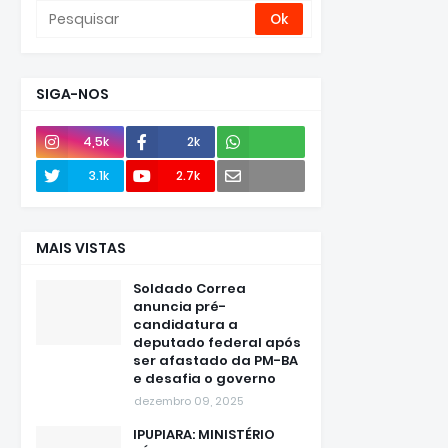
SIGA-NOS
4,5k
2k
Envie
3.1k
2.7k
e-mail
MAIS VISTAS
Soldado Correa
anuncia pré-
candidatura a
deputado federal após
ser afastado da PM-BA
e desafia o governo
dezembro 09, 2025
IPUPIARA: MINISTÉRIO