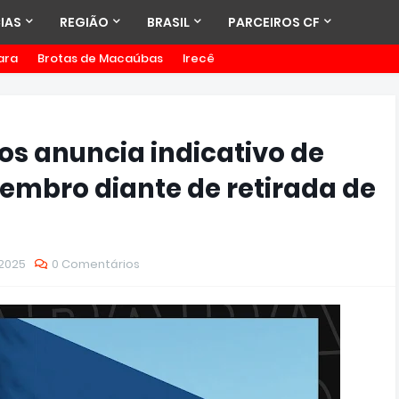
IAS
REGIÃO
BRASIL
PARCEIROS CF
ara
Brotas de Macaúbas
Irecê
os anuncia indicativo de
zembro diante de retirada de
2025
0 Comentários