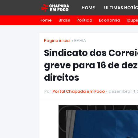
HOME
ULTIMAS NOTÍC
Home
Brasil
Política
Economia
Ipupi
Página inicial
BAHIA
Sindicato dos Correi
greve para 16 de de
direitos
Por
Portal Chapada em Foco
dezembro 14, 