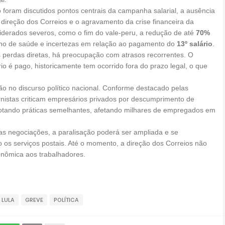
 foram discutidos pontos centrais da campanha salarial, a ausência
direção dos Correios e o agravamento da crise financeira da
siderados severos, como o fim do vale-peru, a redução de até
70%
ano de saúde e incertezas em relação ao pagamento do
13º salário
.
 perdas diretas, há preocupação com atrasos recorrentes. O
o é pago, historicamente tem ocorrido fora do prazo legal, o que
o no discurso político nacional. Conforme destacado pelas
rnistas criticam empresários privados por descumprimento de
a adotando práticas semelhantes, afetando milhares de empregados em
as negociações, a paralisação poderá ser ampliada e se
os serviços postais. Até o momento, a direção dos Correios não
nômica aos trabalhadores.
 LULA
GREVE
POLÍTICA