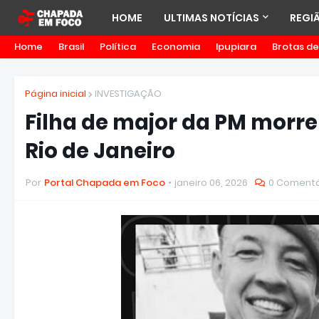
HOME
ULTIMAS NOTÍCIAS
REGI
Home
Brasil
Política
Economia
Ipupiara
Brotas d
Página inicial
INVESTIGAÇÃO
Filha de major da PM morr
Rio de Janeiro
Por
Portal Chapada em Foco
janeiro 06, 2026
0 Comentá